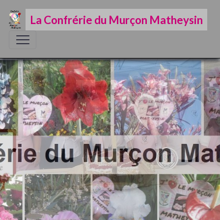
La Confrérie du Murçon Matheysin