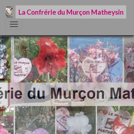
La Confrérie du Murçon Matheysin