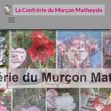
La Confrérie du Murçon Matheysin