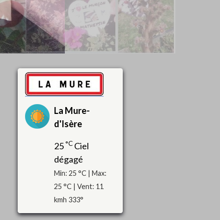
La Mure-
d'Isère
°C
25
Ciel
dégagé
Min: 25 °C | Max:
25 °C | Vent: 11
kmh 333°