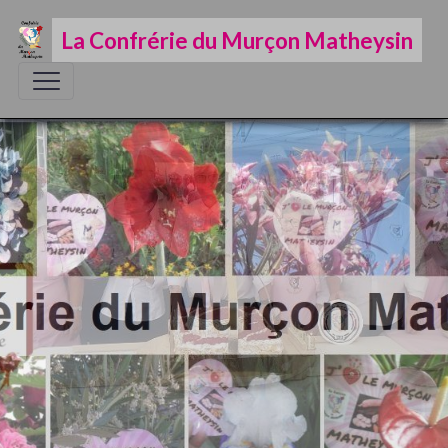
La Confrérie du Murçon Matheysin