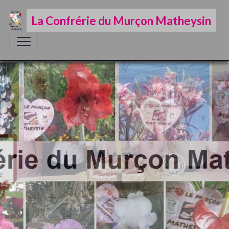
La Confrérie du Murçon Matheysin