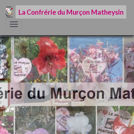
La Confrérie du Murçon Matheysin