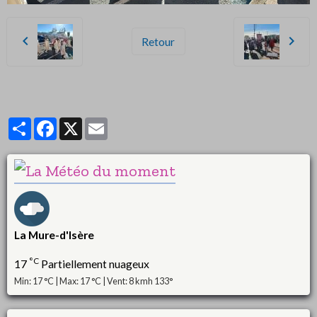
Retour
Partager
Facebook
X
Email
La Mure-d'Isère
°C
17
Partiellement nuageux
Min: 17 °C | Max: 17 °C | Vent: 8 kmh 133°