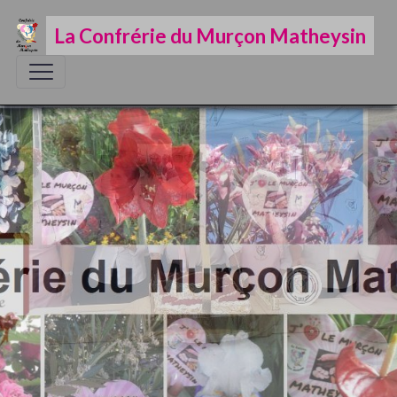
La Confrérie du Murçon Matheysin