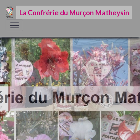
La Confrérie du Murçon Matheysin