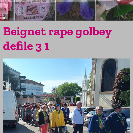
Beignet rape golbey
defile 3 1