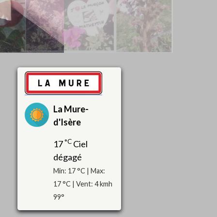
La Mure-
d'Isère
°C
17
Ciel
dégagé
Min: 17 °C | Max:
17 °C | Vent: 4 kmh
99°