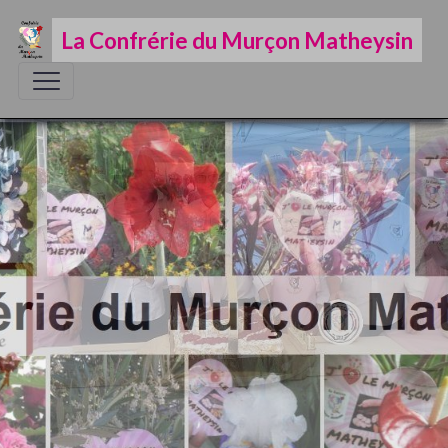
La Confrérie du Murçon Matheysin