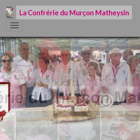
La Confrérie du Murçon Matheysin