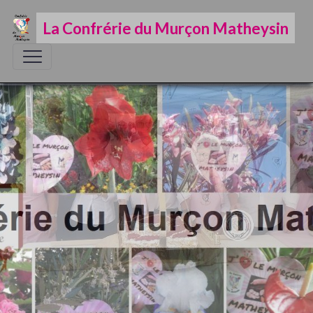
La Confrérie du Murçon Matheysin