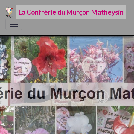
La Confrérie du Murçon Matheysin