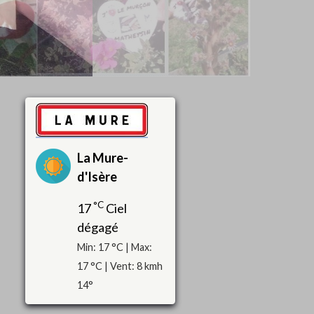
La Mure-
d'Isère
°C
17
Ciel
dégagé
Min: 17 °C | Max:
17 °C | Vent: 8 kmh
14°