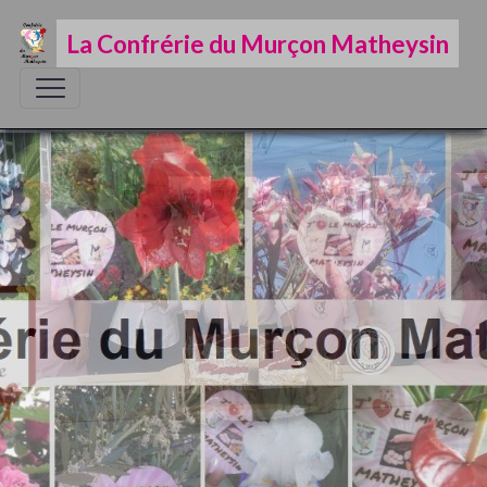
La Confrérie du Murçon Matheysin