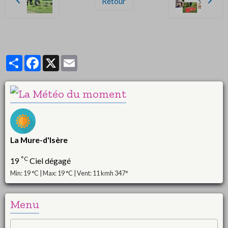
Retour
Partager
Facebook
X
Email
La Mure-d'Isère
°C
19
Ciel dégagé
Min: 19 °C | Max: 19 °C | Vent: 11 kmh 347°
Menu