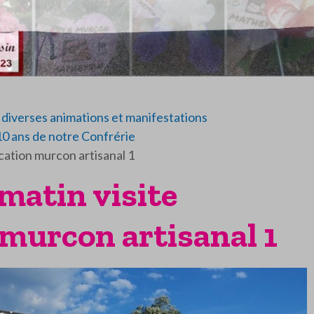
diverses animations et manifestations
10 ans de notre Confrérie
ication murcon artisanal 1
 matin visite
 murcon artisanal 1