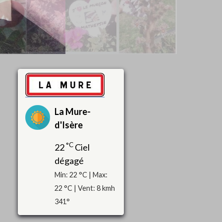
La Mure-
d'Isère
°C
22
Ciel
dégagé
Min: 22 °C | Max:
22 °C | Vent: 8 kmh
341°