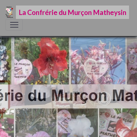
La Confrérie du Murçon Matheysin