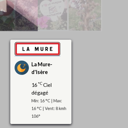
La Mure-
d'Isère
°C
16
Ciel
dégagé
Min: 16 °C | Max:
16 °C | Vent: 8 kmh
106°