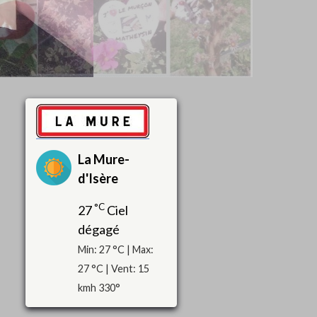
La Mure-
d'Isère
°C
27
Ciel
dégagé
Min: 27 °C | Max:
27 °C | Vent: 15
kmh 330°