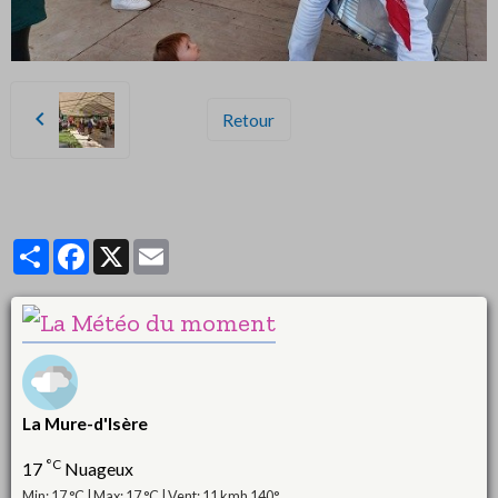
Retour
Partager
Facebook
X
Email
La Mure-d'Isère
°C
17
Nuageux
Min: 17 °C | Max: 17 °C | Vent: 11 kmh 140°