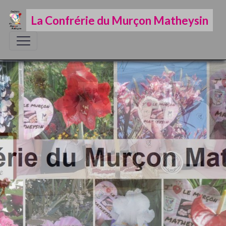
La Confrérie du Murçon Matheysin