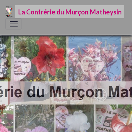
La Confrérie du Murçon Matheysin