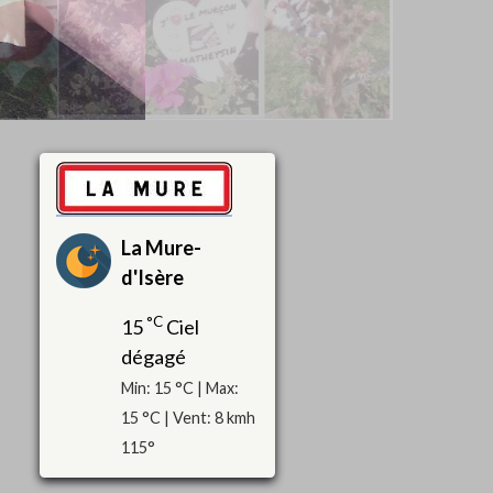
La Mure-
d'Isère
°C
15
Ciel
dégagé
Min: 15 °C | Max:
15 °C | Vent: 8 kmh
115°