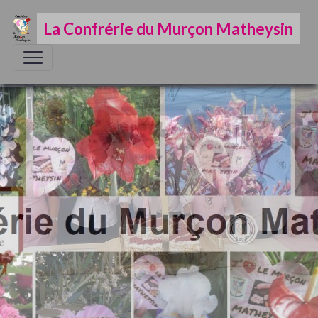
La Confrérie du Murçon Matheysin