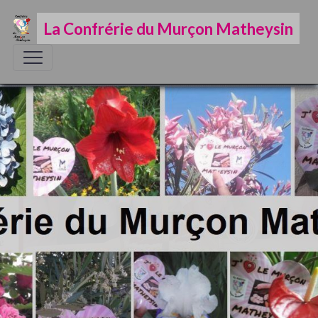
La Confrérie du Murçon Matheysin