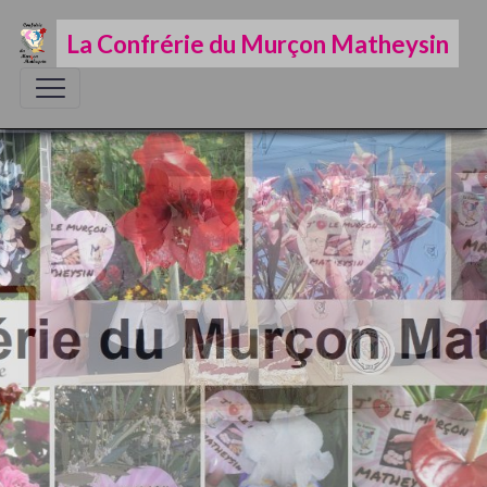
La Confrérie du Murçon Matheysin