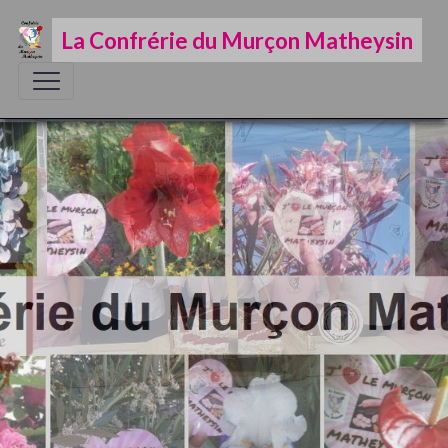
La Confrérie du Murçon Matheysin