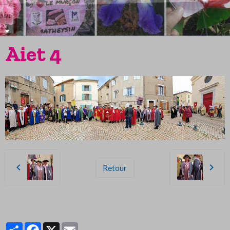
Aiet 4
Retour
Partager
Facebook
X
Email