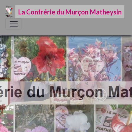
La Confrérie du Murçon Matheysin