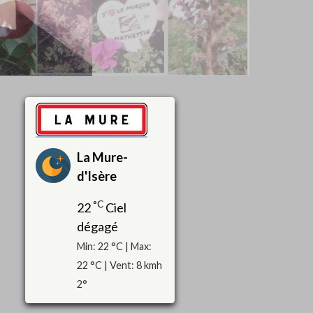
La Mure-
d'Isère
°C
22
Ciel
dégagé
Min: 22 °C | Max:
22 °C | Vent: 8 kmh
2°