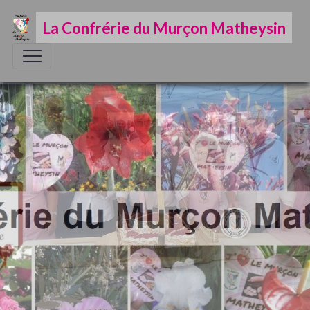
La Confrérie du Murçon Matheysin