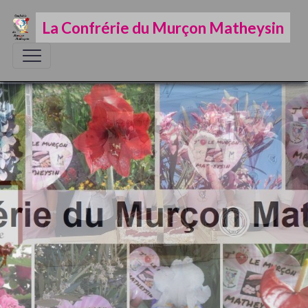
La Confrérie du Murçon Matheysin