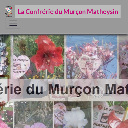
La Confrérie du Murçon Matheysin