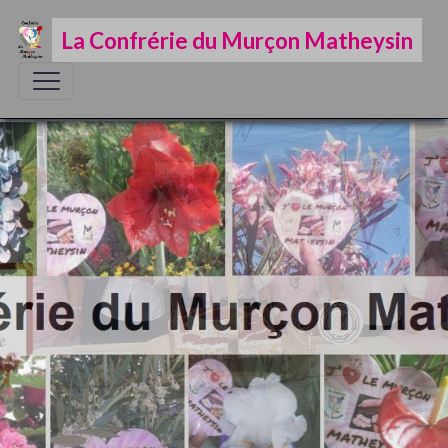
La Confrérie du Murçon Matheysin