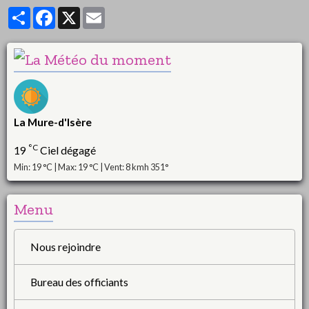
Partager
Facebook
X
Email
La Mure-d'Isère
°C
19
Ciel dégagé
Min: 19 °C | Max: 19 °C | Vent: 8 kmh 351°
Menu
Nous rejoindre
Bureau des officiants