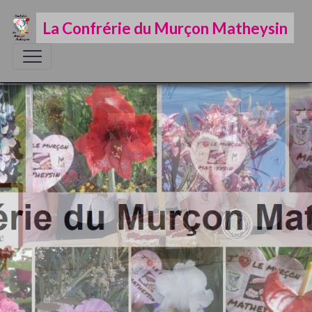
La Confrérie du Murçon Matheysin