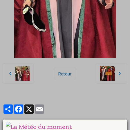
Retour
Partager
Facebook
X
Email