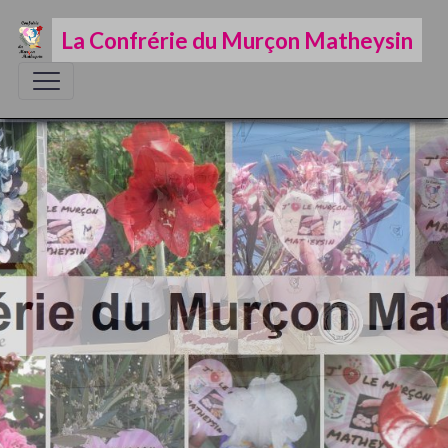
La Confrérie du Murçon Matheysin