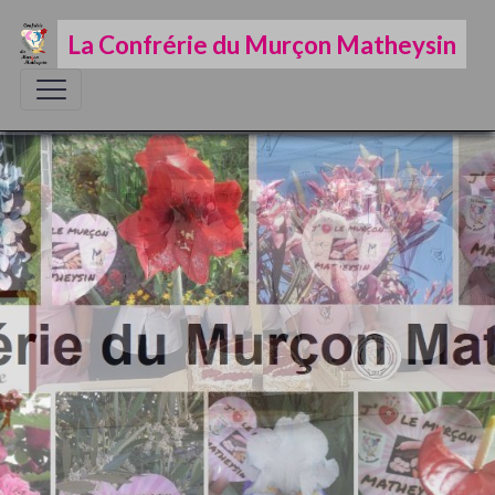
La Confrérie du Murçon Matheysin