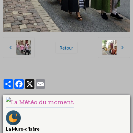
Retour
Partager
Facebook
X
Email
La Mure-d'Isère