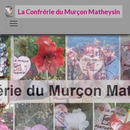
La Confrérie du Murçon Matheysin