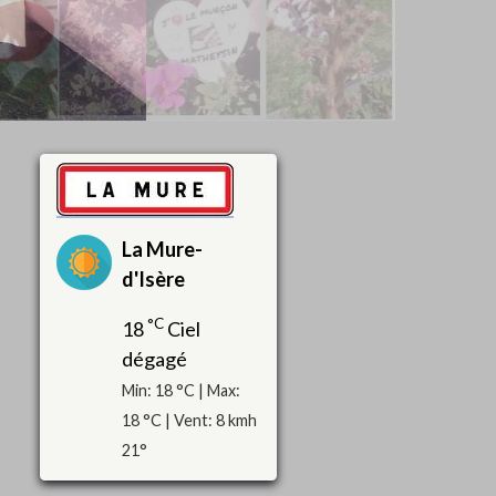
La Mure-
d'Isère
°C
18
Ciel
dégagé
Min: 18 °C | Max:
18 °C | Vent: 8 kmh
21°