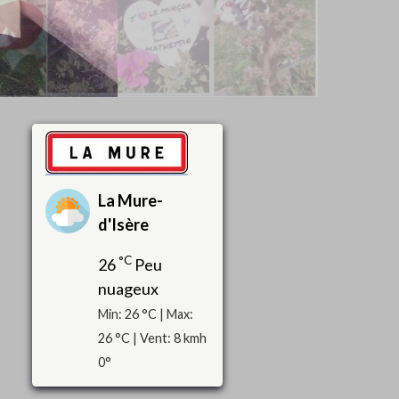
La Mure-
d'Isère
°C
26
Peu
nuageux
Min: 26 °C | Max:
26 °C | Vent: 8 kmh
0°