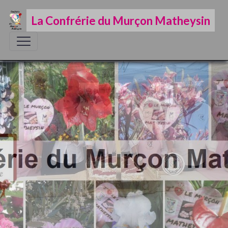
La Confrérie du Murçon Matheysin