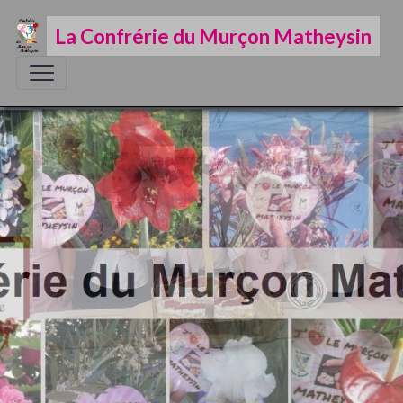
La Confrérie du Murçon Matheysin