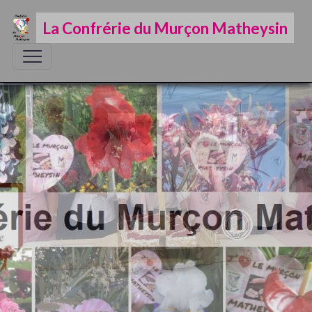
La Confrérie du Murçon Matheysin