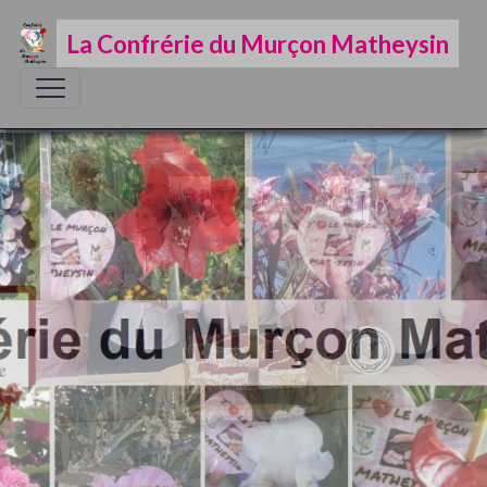
La Confrérie du Murçon Matheysin