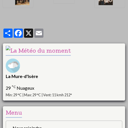
Partager
Facebook
X
Email
La Mure-d'Isère
°C
29
Nuageux
Min: 29 °C | Max: 29 °C | Vent: 11 kmh 212°
Menu
Nous rejoindre