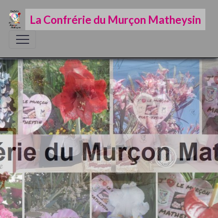
La Confrérie du Murçon Matheysin