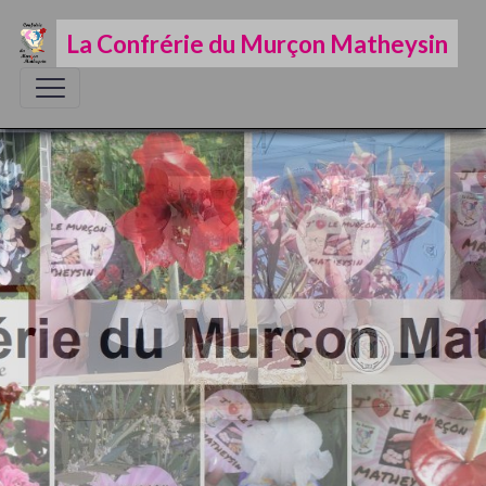
La Confrérie du Murçon Matheysin