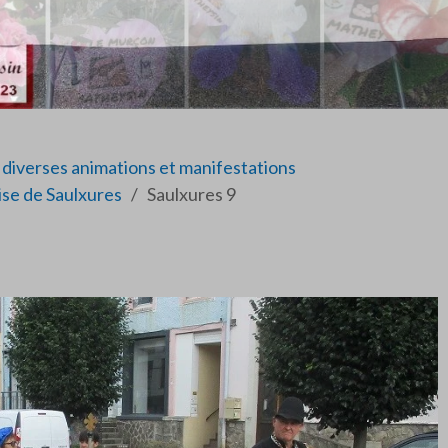
diverses animations et manifestations
ise de Saulxures
Saulxures 9
9