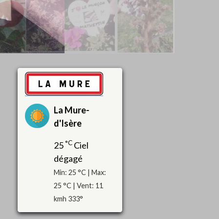
La Mure-
d'Isère
°C
25
Ciel
dégagé
Min: 25 °C | Max:
25 °C | Vent: 11
kmh 333°