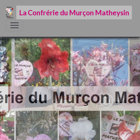
La Confrérie du Murçon Matheysin