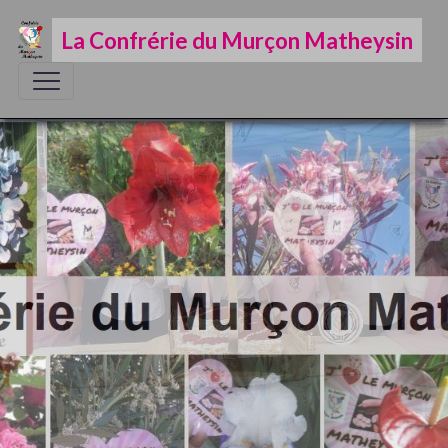
La Confrérie du Murçon Matheysin