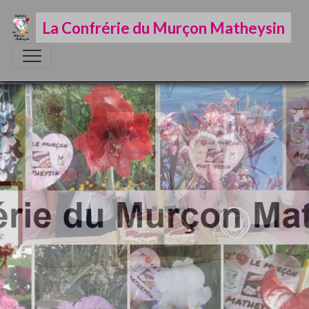
La Confrérie du Murçon Matheysin