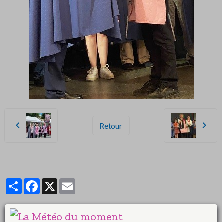
Retour
Partager
Facebook
X
Email